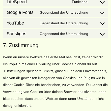
LiteSpeed
Funktional
service
Consent
wordpress
to
Google Fonts
Gegenstand der Untersuchung
service
Consent
litespeed
to
YouTube
Gegenstand der Untersuchung
service
Consent
google-
to
Sonstiges
Gegenstand der Untersuchung
fonts
service
Consent
youtube
to
7. Zustimmung
service
sonstiges
Wenn du unsere Website das erste Mal besuchst, zeigen wir dir
ein Pop-Up mit einer Erklärung über Cookies. Sobald du auf
"Einstellungen speichern" klickst, gibst du uns dein Einverständnis,
alle von dir gewählten Kategorien von Cookies und Plugins wie in
dieser Cookie-Richtlinie beschrieben, zu verwenden. Du kannst die
Verwendung von Cookies über deinen Browser deaktivieren, aber
bitte beachte, dass unsere Website dann unter Umständen nicht
richtig funktioniert.